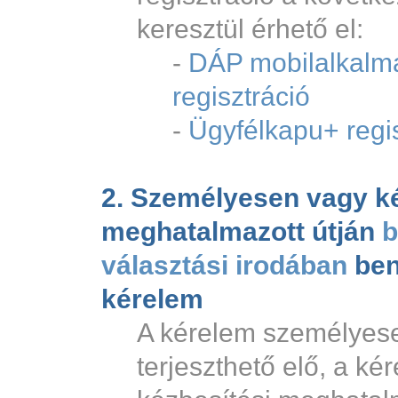
keresztül érhető el:
-
DÁP mobilalkalm
regisztráció
-
Ügyfélkapu+ regis
2. Személyesen vagy ké
meghatalmazott útján
b
választási irodában
ben
kérelem
A kérelem személyes
terjeszthető elő, a ké