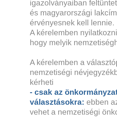
igazolványaiban feltüntet
és magyarországi lakcí
érvényesnek kell lennie.
A kérelemben nyilatkoznia
hogy melyik nemzetiséghe
A kérelemben a választó
nemzetiségi névjegyzékb
kérheti
- csak az önkormányzat
választásokra:
ebben az
vehet a nemzetiségi önk