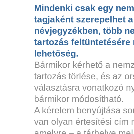
Mindenki csak egy nem
tagjaként szerepelhet a
névjegyzékben, több n
tartozás feltüntetésére
lehetőség.
Bármikor kérhető a nemz
tartozás törlése, és az o
választásra vonatkozó nyi
bármikor módosítható.
A kérelem benyújtása so
van olyan értesítési cím
amelyre – a tárhelye mel