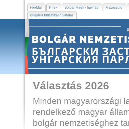
Főoldal
Hírek
Bolgár Hírek - havilap
A szószóló
Bulgária turisztikai hivatalai
Választás 2026
Minden magyarországi l
rendelkező magyar állam
bolgár nemzetiséghez tart