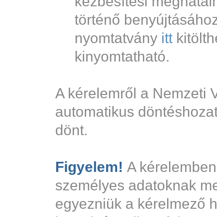
kézbesítési meghatalm
történő benyújtásáho
nyomtatvány
itt
kitölt
kinyomtatható.
A kérelemről a Nemzeti V
automatikus döntéshozat
dönt.
Figyelem!
A kérelemben f
személyes adatoknak me
egyezniük a kérelmező h