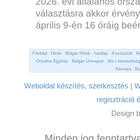
2026. évi általános orsz
választásra akkor érvény
április 9-én 16 óráig beé
Főoldal
Hírek
Bolgár Hírek - havilap
A szószóló
B
Ortodox Egyház
Bolgár Ünnepek
Mo-i nemzetiség
Kamara
Bu
Weboldal készítés, szerkesztés
|
W
regisztráció 
Design 
Minden jog fenntartv