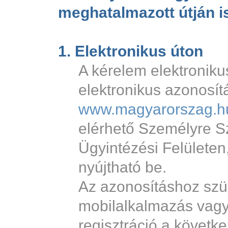
meghatalmazott útján i
1. Elektronikus úton
A kérelem elektroniku
elektronikus azonosít
www.magyarorszag.h
elérhető Személyre S
Ügyintézési Felületen
nyújtható be.
Az azonosításhoz sz
mobilalkalmazás vag
regisztráció a követk