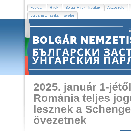
Főoldal
Hírek
Bolgár Hírek - havilap
A szószóló
Bulgária turisztikai hivatalai
2025. január 1-jétő
Románia teljes jog
lesznek a Schenge
övezetnek