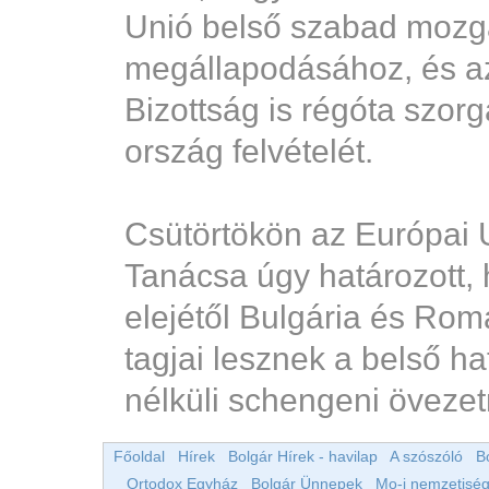
Unió belső szabad mozgá
megállapodásához, és a
Bizottság is régóta szor
ország felvételét.
Csütörtökön az Európai U
Tanácsa úgy határozott, 
elejétől Bulgária és Romá
tagjai lesznek a belső ha
nélküli schengeni öveze
Főoldal
Hírek
Bolgár Hírek - havilap
A szószóló
B
Ortodox Egyház
Bolgár Ünnepek
Mo-i nemzetiség